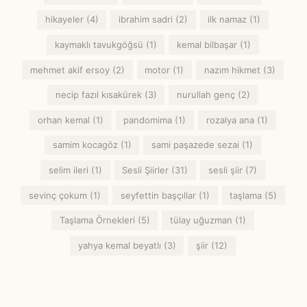
hikayeler
(4)
ibrahim sadri
(2)
ilk namaz
(1)
kaymaklı tavukgöğsü
(1)
kemal bilbaşar
(1)
mehmet akif ersoy
(2)
motor
(1)
nazım hikmet
(3)
necip fazıl kısakürek
(3)
nurullah genç
(2)
orhan kemal
(1)
pandomima
(1)
rozalya ana
(1)
samim kocagöz
(1)
sami paşazede sezai
(1)
selim ileri
(1)
Sesli Şiirler
(31)
sesli şiir
(7)
sevinç çokum
(1)
seyfettin başçıllar
(1)
taşlama
(5)
Taşlama Örnekleri
(5)
tülay uğuzman
(1)
yahya kemal beyatlı
(3)
şiir
(12)