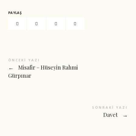
PAYLAŞ
ÖNCEKI YAZI
←
Misafir – Hüseyin Rahmi
Gürpınar
SONRAKI YAZI
Davet
→