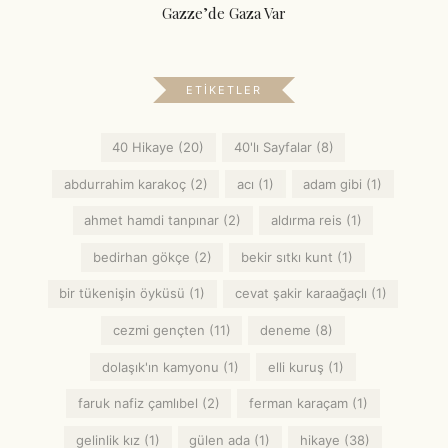
Gazze’de Gaza Var
ETIKETLER
40 Hikaye
(20)
40'lı Sayfalar
(8)
abdurrahim karakoç
(2)
acı
(1)
adam gibi
(1)
ahmet hamdi tanpınar
(2)
aldırma reis
(1)
bedirhan gökçe
(2)
bekir sıtkı kunt
(1)
bir tükenişin öyküsü
(1)
cevat şakir karaağaçlı
(1)
cezmi gençten
(11)
deneme
(8)
dolaşık'ın kamyonu
(1)
elli kuruş
(1)
faruk nafiz çamlıbel
(2)
ferman karaçam
(1)
gelinlik kız
(1)
gülen ada
(1)
hikaye
(38)