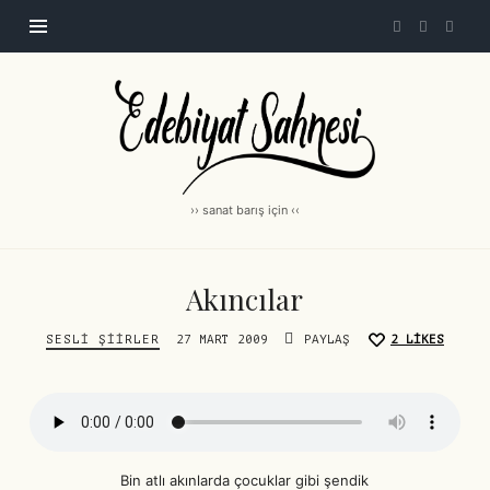
Edebiyat
Sahnesi
|
edebiyatsahnesi.com
›› sanat barış için ‹‹
Akıncılar
SESLI ŞIIRLER
27 MART 2009
PAYLAŞ
2
LIKES
Bin atlı akınlarda çocuklar gibi şendik