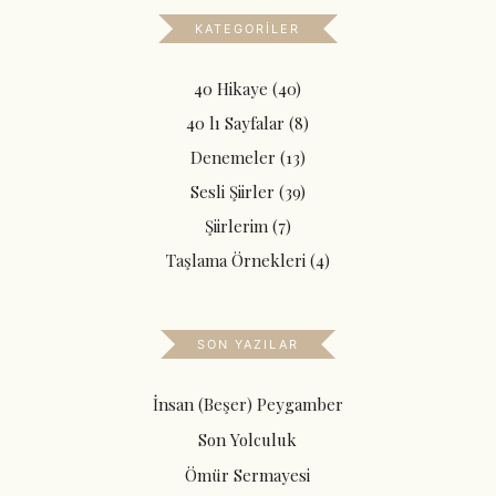
KATEGORILER
40 Hikaye
(40)
40 lı Sayfalar
(8)
Denemeler
(13)
Sesli Şiirler
(39)
Şiirlerim
(7)
Taşlama Örnekleri
(4)
SON YAZILAR
İnsan (Beşer) Peygamber
Son Yolculuk
Ömür Sermayesi