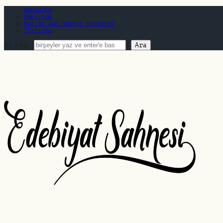
Anasayfa
Hakkında
Kur’an’dan Türkçe Deyimler
İletişim
Arama
Edebiyat
Sahnesi
|