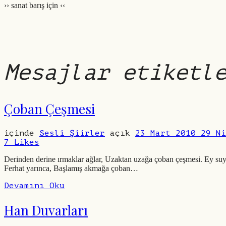
›› sanat barış için ‹‹
edebiyatsahnesi.com
Mesajlar etiketl
Çoban Çeşmesi
içinde
Sesli Şiirler
açık
23 Mart 2010
29 Ni
7
Likes
Derinden derine ırmaklar ağlar, Uzaktan uzağa çoban çeşmesi. Ey suyu
Ferhat yarınca, Başlamış akmağa çoban…
Devamını Oku
Han Duvarları