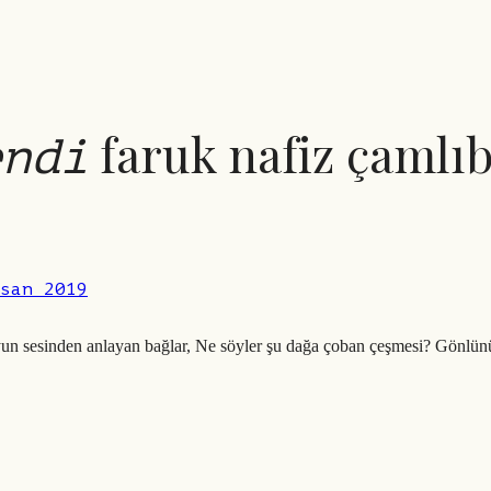
faruk nafiz çamlıb
endi
san 2019
n sesinden anlayan bağlar, Ne söyler şu dağa çoban çeşmesi? Gönlünü Şi