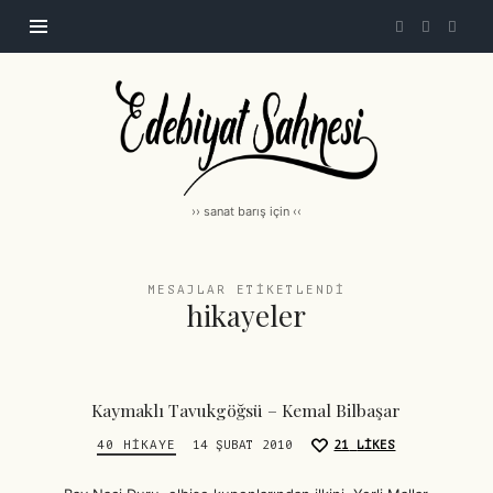
Edebiyat
Sahnesi
|
edebiyatsahnesi.com
›› sanat barış için ‹‹
MESAJLAR ETIKETLENDI
hikayeler
Kaymaklı Tavukgöğsü – Kemal Bilbaşar
40 HIKAYE
14 ŞUBAT 2010
21
LIKES