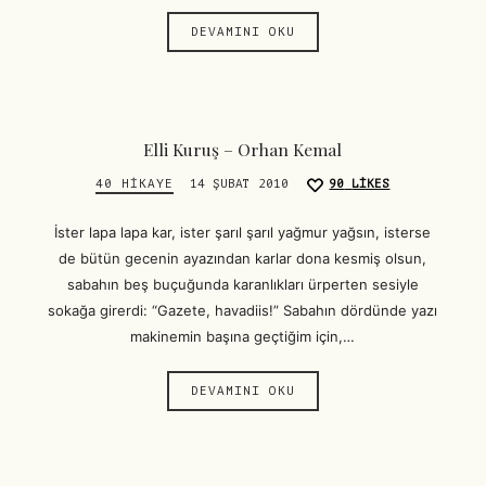
DEVAMINI OKU
Elli Kuruş – Orhan Kemal
40 HIKAYE
14 ŞUBAT 2010
90
LIKES
İster lapa lapa kar, ister şarıl şarıl yağmur yağsın, isterse
de bütün gecenin ayazından karlar dona kesmiş olsun,
sabahın beş buçuğunda karanlıkları ürperten sesiyle
sokağa girerdi: “Gazete, havadiis!” Sabahın dördünde yazı
makinemin başına geçtiğim için,…
DEVAMINI OKU