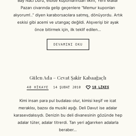
Bay Naci Duru, elbise kuponlarından ilkini, Yerli Mallar
Pazarı civarında gelip geçenlere “Memur kuponları
alıyorum!..” diyen karaborsacılara satmış, dönüyordu. Artık
eskisi gibi acemi ve utangaç değildi. Alışverişi bir ayak
önce bitirmek için, ilk teklif edilen…
DEVAMINI OKU
Gülen Ada – Cevat Şakir Kabaağaçlı
40 HIKAYE
14 ŞUBAT 2010
18
LIKES
Kimi insan para pul budalası olur, kimisi keşif ve icat
meraklısı, bazısı da musiki aşığı. Deli Davut ise adalar
karasevdalısıydı. Denizin bu deli divanesinin gözünde hep
adalar tüter, adalar titrerdi. Tan yeri ağarırken adalarla
beraber…