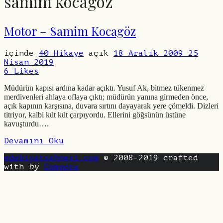
samim kocagöz
Motor – Samim Kocagöz
içinde
40 Hikaye
açık
18 Aralık 2009
25
Nisan 2019
6
Likes
Müdürün kapısı ardına kadar açıktı. Yusuf Ak, bitmez tükenmez
merdivenleri ahlaya oflaya çıktı; müdürün yanına girmeden önce,
açık kapının karşısına, duvara sırtını dayayarak yere çömeldi. Dizleri
titriyor, kalbi küt küt çarpıyordu. Ellerini göğsünün üstüne
kavuşturdu….
Devamını Oku
edebiyatsahnesi.com
© 2008-2019 crafted
with
by
Compera