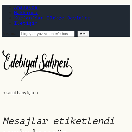
Anasayfa
Hakkında
Kur’an’dan Türkçe Deyimler
İletişim
Arama
Edebiyat
Sahnesi
|
edebiyatsahnesi.com
›› sanat barış için ‹‹
Mesajlar etiketlendi