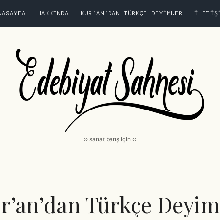
NASAYFA
HAKKINDA
KUR’AN’DAN TÜRKÇE DEYIMLER
İLETIŞ
›› sanat barış için ‹‹
r’an’dan Türkçe Deyim