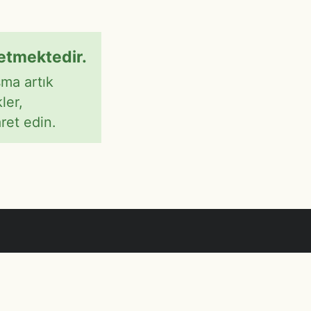
etmektedir.
şma artık
ler,
ret edin.