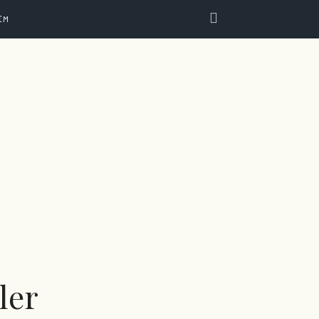
IM
ler