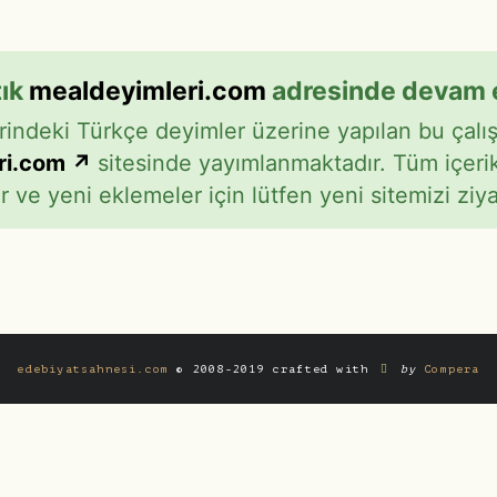
tık
mealdeyimleri.com
adresinde devam 
rindeki Türkçe deyimler üzerine yapılan bu çalı
ri.com ↗
sitesinde yayımlanmaktadır. Tüm içerik
 ve yeni eklemeler için lütfen yeni sitemizi ziya
edebiyatsahnesi.com
© 2008-2019 crafted with
by
Compera