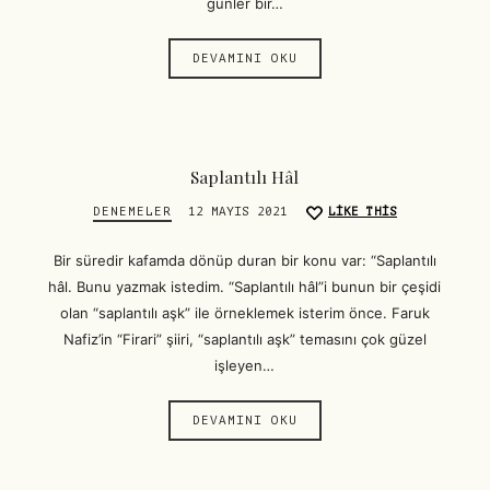
günler bir…
DEVAMINI OKU
Saplantılı Hâl
DENEMELER
12 MAYIS 2021
LIKE THIS
Bir süredir kafamda dönüp duran bir konu var: “Saplantılı
hâl. Bunu yazmak istedim. “Saplantılı hâl”i bunun bir çeşidi
olan “saplantılı aşk” ile örneklemek isterim önce. Faruk
Nafiz’in “Firari” şiiri, “saplantılı aşk” temasını çok güzel
işleyen…
DEVAMINI OKU