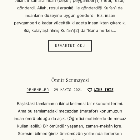
Allah, insanlara insan (beşer) peygamber[1] (nebi, resul)
gönderdi. Allah, resul aracılığı ile gönderdiği Kur’an’ı da
insanların düzeyine uygun gönderdi. Biz, insan
peygamberi o kadar yücelttik ki adeta insanlıktan çıkardık.
Biz, kolaylaştırılmış Kur’an’ı[2] da “Bunu herkes…
DEVAMINI OKU
Ömür Sermayesi
DENEMELER
29 MAYIS 2021
LIKE THIS
Başlıktaki tamlamanın ikinci kelimesi bir ekonomi terimi.
Ama bu tamlamadaki mecazdan (metafor) konumuzun
insan ömrü olduğu da açık. (Öğretici metinlerde de mecaz
kullanılabilir.) Bir ömürdür yaşanan, zaman-mekân içre.
Süresini bilmediğimiz ömrümüzün yollarında ilerlerken