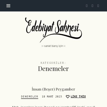
Edebiyat
Sahnesi
|
edebiyatsahnesi.com
›› sanat barış için ‹‹
KATEGORILER:
Denemeler
İnsan (Beşer) Peygamber
DENEMELER
18 MART 2023
LIKE THIS