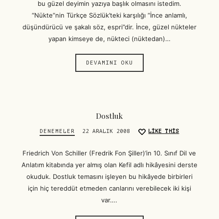
bu güzel deyimin yazıya başlık olmasını istedim.
“Nükte”nin Türkçe Sözlük’teki karşılığı “İnce anlamlı,
düşündürücü ve şakalı söz, espri”dir. İnce, güzel nükteler
yapan kimseye de, nükteci (nüktedan)…
DEVAMINI OKU
Dostluk
DENEMELER
22 ARALIK 2008
LIKE THIS
Friedrich Von Schiller (Fredrik Fon Şiller)’in 10. Sınıf Dil ve
Anlatım kitabında yer almış olan Kefil adlı hikâyesini derste
okuduk. Dostluk temasını işleyen bu hikâyede birbirleri
için hiç tereddüt etmeden canlarını verebilecek iki kişi
var….