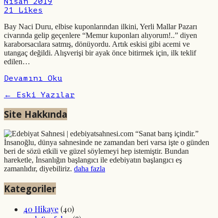
Nisan 2019
21
Likes
Bay Naci Duru, elbise kuponlarından ilkini, Yerli Mallar Pazarı
civarında gelip geçenlere “Memur kuponları alıyorum!..” diyen
karaborsacılara satmış, dönüyordu. Artık eskisi gibi acemi ve
utangaç değildi. Alışverişi bir ayak önce bitirmek için, ilk teklif
edilen…
Devamını Oku
← Eski Yazılar
Site Hakkında
“Sanat barış içindir.”
İnsanoğlu, dünya sahnesinde ne zamandan beri varsa işte o günden
beri de sözü etkili ve güzel söylemeyi hep istemiştir. Bundan
hareketle, İnsanlığın başlangıcı ile edebiyatın başlangıcı eş
zamanlıdır, diyebiliriz.
daha fazla
Kategoriler
40 Hikaye
(40)