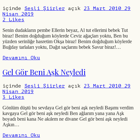
içinde
Sesli Şiirler
açık
23 Mart 2010
29
Nisan 2019
2
Likes
Senin dudakların pembe Ellerin beyaz, Al tut ellerimi bebek Tut
biraz! Benim doğduğum köylerde Ceviz ağaçları yoktu, Ben bu
yüzden serinliğe hasretim Okşa biraz! Benim doğduğum köylerde
Buğday tarlaları yoktu, Dağıt saçlarını bebek Savur biraz!…
Devamını Oku
Gel Gör Beni Aşk Neyledi
içinde
Sesli Şiirler
açık
23 Mart 2010
29
Nisan 2019
3
Likes
Gönlüm düştü bu sevdaya Gel gör beni aşk neyledi Başımı verdim
kavgaya Gel gör beni aşk neyledi Ben ağlarım yana yana Aşk
boyadı beni kana Ne akılem ne divane Gel gör beni aşk neyledi
Aşkın…
Devamını Oku