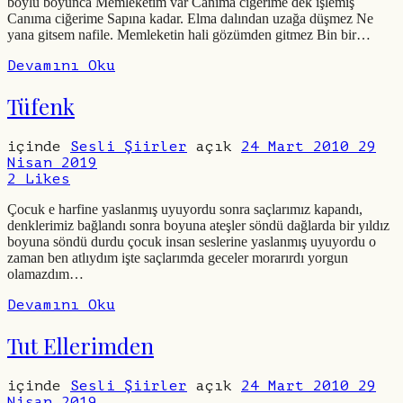
boylu boyunca Memleketim var Canıma ciğerime dek işlemiş
Canıma ciğerime Sapına kadar. Elma dalından uzağa düşmez Ne
yana gitsem nafile. Memleketin hali gözümden gitmez Bin bir…
Devamını Oku
Tüfenk
içinde
Sesli Şiirler
açık
24 Mart 2010
29
Nisan 2019
2
Likes
Çocuk e harfine yaslanmış uyuyordu sonra saçlarımız kapandı,
denklerimiz bağlandı sonra boyuna ateşler söndü dağlarda bir yıldız
boyuna söndü durdu çocuk insan seslerine yaslanmış uyuyordu o
zaman ben atlıydım işte saçlarımda geceler morarırdı yorgun
olamazdım…
Devamını Oku
Tut Ellerimden
içinde
Sesli Şiirler
açık
24 Mart 2010
29
Nisan 2019