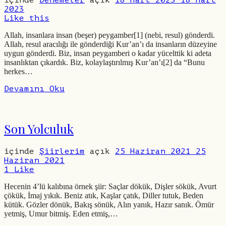
içinde
Denemeler
açık
18 Mart 2023
18 Mart
2023
Like this
Allah, insanlara insan (beşer) peygamber[1] (nebi, resul) gönderdi.
Allah, resul aracılığı ile gönderdiği Kur’an’ı da insanların düzeyine
uygun gönderdi. Biz, insan peygamberi o kadar yücelttik ki adeta
insanlıktan çıkardık. Biz, kolaylaştırılmış Kur’an’ı[2] da “Bunu
herkes…
Devamını Oku
Son Yolculuk
içinde
Şiirlerim
açık
25 Haziran 2021
25
Haziran 2021
1
Like
Hecenin 4’lü kalıbına örnek şiir: Saçlar dökük, Dişler sökük, Avurt
çökük, İmaj yıkık. Beniz atık, Kaşlar çatık, Diller tutuk, Beden
kütük. Gözler dönük, Bakış sönük, Alın yanık, Hazır sanık. Ömür
yetmiş, Umur bitmiş. Eden etmiş,…