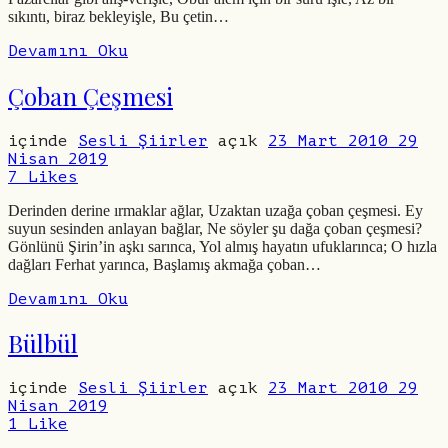
sıkıntı, biraz bekleyişle, Bu çetin…
Devamını Oku
Çoban Çeşmesi
içinde
Sesli Şiirler
açık
23 Mart 2010
29
Nisan 2019
7
Likes
Derinden derine ırmaklar ağlar, Uzaktan uzağa çoban çeşmesi. Ey
suyun sesinden anlayan bağlar, Ne söyler şu dağa çoban çeşmesi?
Gönlünü Şirin’in aşkı sarınca, Yol almış hayatın ufuklarınca; O hızla
dağları Ferhat yarınca, Başlamış akmağa çoban…
Devamını Oku
Bülbül
içinde
Sesli Şiirler
açık
23 Mart 2010
29
Nisan 2019
1
Like