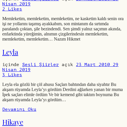
Nisan 2019
2
Likes
Memleketim, memleketim, memleketim, ne kasketim kaldı senin ora
işi ne yollarını taşımış ayakkabım, son mintanım da sırtımda
paralandı çoktan, şile bezindendi. Sen şimdi yalnız saçımın akında,
enfarktinda yüreğimin, alnımın çizgilerindesin memleketim,
memleketim, memleketim… Nazım Hikmet
Leyla
içinde
Sesli Şiirler
açık
23 Mart 2010
29
Nisan 2019
3
Likes
Leyla ela gözlü bir çöl ahusu Saçları bahtından daha siyahtır Bu
akşam rüyamda Leyla’yı gördüm Derdini ağlarken yanan bir muma
İpek saçları elimle ördüm Ve bir kemend gibi taktım boynuma Bu
akşam rüyamda Leyla’yı gördüm…
Devamını Oku
Hikaye