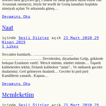
Avunmak istemeyiz, böyle bir teselli ile Geniş kanatları boşlukta
simsiyah açılan Ve arkasında güneş…
Devamını Oku
Naat
içinde
Sesli Şiirler
açık
23 Mart 2010
29
Nisan 2019
3
Likes
Seccaden kumlardı.. …………………………..
………………………….. Devirlerden, diyarlardan Gelip, göklerde
buluşan Ezanların vardı!. Mescit mümin, minber mümin… Taşardı
kubbelerden tekbir, Dolardı kubbelere “amin”.. Ve mübarek geceler
dualarımız; Geri gelmeyen dualardı… Geceler ki pırıl pırıl
Kandillerin yanardı.. Kapına…
Devamını Oku
Memleketim
içinde
Sesli Şiirler
açık
23 Mart 2010
29