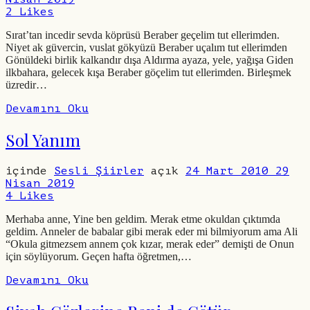
2
Likes
Sırat’tan incedir sevda köprüsü Beraber geçelim tut ellerimden.
Niyet ak güvercin, vuslat gökyüzü Beraber uçalım tut ellerimden
Gönüldeki birlik kalkandır dışa Aldırma ayaza, yele, yağışa Giden
ilkbahara, gelecek kışa Beraber göçelim tut ellerimden. Birleşmek
üzredir…
Devamını Oku
Sol Yanım
içinde
Sesli Şiirler
açık
24 Mart 2010
29
Nisan 2019
4
Likes
Merhaba anne, Yine ben geldim. Merak etme okuldan çıktımda
geldim. Anneler de babalar gibi merak eder mi bilmiyorum ama Ali
“Okula gitmezsem annem çok kızar, merak eder” demişti de Onun
için söylüyorum. Geçen hafta öğretmen,…
Devamını Oku