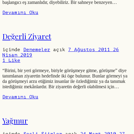
başlangıcı eş zamanlıdır, diyebiliriz. Bir sahneye benzeyen…
Devamını Oku
Değerli Ziyaret
içinde
Denemeler
açık
7 Ağustos 2011
26
Nisan 2019
1
Like
“Birini, bir yeri görmeye, biriyle görüşmeye gitme, görüşme” diye
tanımlanan ziyaretin hedefinde iki öge bulunur. Bunlar görmeyi ya
da görüşmeyi arzu etiğimiz insanlar ile özlediğimiz ya da tanımak
istediğimiz mekânlardır. Bir ziyaretin değerli olabilmesi için…
Devamını Oku
Yağmur
içinde
Sesli Şiirler
açık
24 Mart 2010
27