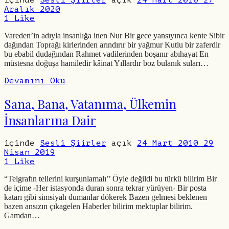
Aralık 2020
1
Like
Vareden’in adıyla insanlığa inen Nur Bir gece yansıyınca kente Sibir
dağından Toprağı kirlerinden arındırır bir yağmur Kutlu bir zaferdir
bu ebabil dudağından Rahmet vadilerinden boşanır abıhayat En
müstesna doğuşa hamiledir kâinat Yıllardır boz bulanık suları…
Devamını Oku
Sana, Bana, Vatanıma, Ülkemin
İnsanlarına Dair
içinde
Sesli Şiirler
açık
24 Mart 2010
29
Nisan 2019
1
Like
“Telgrafın tellerini kurşunlamalı’’ Öyle değildi bu türkü bilirim Bir
de içime -Her istasyonda duran sonra tekrar yürüyen- Bir posta
katarı gibi simsiyah dumanlar dökerek Bazen gelmesi beklenen
bazen ansızın çıkagelen Haberler bilirim mektuplar bilirim.
Gamdan…