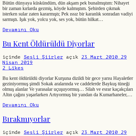
Bütün dünyaya küskündüm, dün akşam pek bunalmıştım: Nihayet
bir zaman kırlarda gezmiş, köyde kalmıştım. Şehirden çıkmak
isterken sular zaten kararmıştı; Pek ıssız bir karanlık sonradan vadiyi
sarmıştı. Işık yok, yolcu yok, ses yok, bütün hilkat…
Devamını Oku
Bu Kent Öldürüldü Diyorlar
içinde
Sesli Şiirler
açık
23 Mart 2010
29
Nisan 2019
2
Likes
Bu kent öldürüldü diyorlar Kurşuna dizildi bir gece yarısı Hayaletler
geziniyormuş şimdi Sokak aralarında ve caddelerde Baykuş tüneği
olmuş alanlar Ve yarasalar uçuşuyormuş… Silah ve esrar kaçakçıları
Altın çağını yaşarlarken Artıyormuş bir yandan da Kumarhaneler,…
Devamını Oku
Bırakmıyorlar
içinde
Sesli Şiirler
açık
23 Mart 2010
29