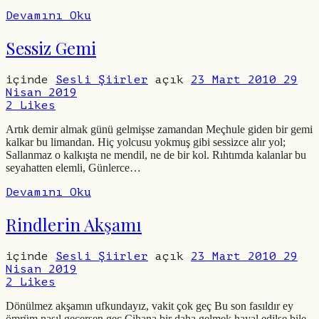
Devamını Oku
Sessiz Gemi
içinde
Sesli Şiirler
açık
23 Mart 2010
29
Nisan 2019
2
Likes
Artık demir almak günü gelmişse zamandan Meçhule giden bir gemi
kalkar bu limandan. Hiç yolcusu yokmuş gibi sessizce alır yol;
Sallanmaz o kalkışta ne mendil, ne de bir kol. Rıhtımda kalanlar bu
seyahatten elemli, Günlerce…
Devamını Oku
Rindlerin Akşamı
içinde
Sesli Şiirler
açık
23 Mart 2010
29
Nisan 2019
2
Likes
Dönülmez akşamın ufkundayız, vakit çok geç Bu son fasıldır ey
ömrüm nasıl geçersen geç Cihana bir daha gelmek hayal edilse bile