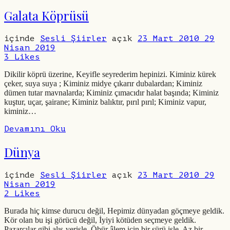
Galata Köprüsü
içinde
Sesli Şiirler
açık
23 Mart 2010
29
Nisan 2019
3
Likes
Dikilir köprü üzerine, Keyifle seyrederim hepinizi. Kiminiz kürek
çeker, suya suya ; Kiminiz midye çıkarır dubalardan; Kiminiz
dümen tutar mavnalarda; Kiminiz çımacıdır halat başında; Kiminiz
kuştur, uçar, şairane; Kiminiz balıktır, pırıl pırıl; Kiminiz vapur,
kiminiz…
Devamını Oku
Dünya
içinde
Sesli Şiirler
açık
23 Mart 2010
29
Nisan 2019
2
Likes
Burada hiç kimse durucu değil, Hepimiz dünyadan göçmeye geldik.
Kör olan bu işi görücü değil, İyiyi kötüden seçmeye geldik.
Pazarcılar gibi alış-verişle, Öbür âlem için bir sürü işle, Az bir