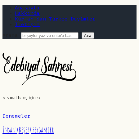
Anasayfa
Hakkında
Kur’an’dan Türkçe Deyimler
İletişim
Arama
Edebiyat
Sahnesi
|
edebiyatsahnesi.com
›› sanat barış için ‹‹
Denemeler
İnsan (Beşer) Peygamber