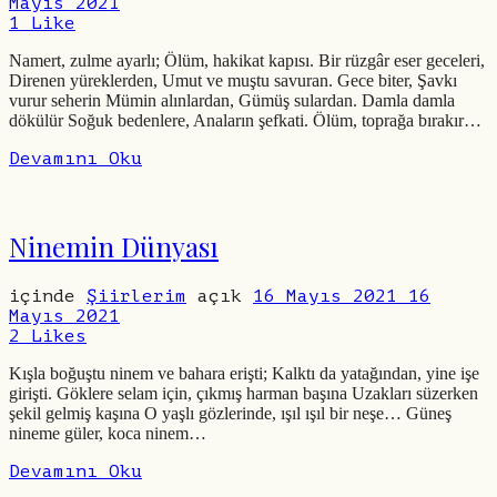
Mayıs 2021
1
Like
Namert, zulme ayarlı; Ölüm, hakikat kapısı. Bir rüzgâr eser geceleri,
Direnen yüreklerden, Umut ve muştu savuran. Gece biter, Şavkı
vurur seherin Mümin alınlardan, Gümüş sulardan. Damla damla
dökülür Soğuk bedenlere, Anaların şefkati. Ölüm, toprağa bırakır…
Devamını Oku
Ninemin Dünyası
içinde
Şiirlerim
açık
16 Mayıs 2021
16
Mayıs 2021
2
Likes
Kışla boğuştu ninem ve bahara erişti; Kalktı da yatağından, yine işe
girişti. Göklere selam için, çıkmış harman başına Uzakları süzerken
şekil gelmiş kaşına O yaşlı gözlerinde, ışıl ışıl bir neşe… Güneş
nineme güler, koca ninem…
Devamını Oku