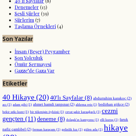
40 lı Sayfalar
(8)
Denemeler
(13)
Sesli Şiirler
(39)
Şiirlerim
(7)
Taşlama Örnekleri
(4)
Son Yazılar
İnsan (Beşer) Peygamber
Son Yolculuk
Ömür Sermayesi
Gazze’de Gaza Var
Etiketler
40 Hikaye
(20)
40'lı Sayfalar
(8)
abdurrahim karakoç
(2)
ahmet hamdi tanpınar
(2)
bedirhan gökçe
(2)
acı
(1)
adam gibi
(1)
aldırma reis
(1)
cezmi
bekir sıtkı kunt
(1)
bir tükenişin öyküsü
(1)
cevat şakir karaağaçlı
(1)
gençten
(11)
deneme
(8)
faruk
dolaşık'ın kamyonu
(1)
elli kuruş
(1)
hikaye
nafiz çamlıbel
(2)
ferman karaçam
(1)
gelinlik kız
(1)
gülen ada
(1)