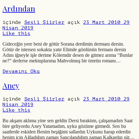
Ardından
içinde
Sesli Şiirler
açık
23 Mart 2010
29
Nisan 2019
Like this
Gideceğin yere beni de götür Sorana derdimin dermanı dersin.
Götür de istersen sokakta yatır Elimde gönlünün fermanı dersin
Adını iğneyle işle derime Kölemdir desen de gitmez arıma “Bunlar
ne?” derlerse mektuplarıma Mahvolmuş bir ömrün romanı…
Devamını Oku
Aney
içinde
Sesli Şiirler
açık
23 Mart 2010
29
Nisan 2019
Like this
Bu akşam aklıma yine sen geldin Dersi bıraktım, çalışamadım Saat
bire geliyordu Aney Yatamadım, uyku gözüme girmedi. Sen bu
saatlerde eskiden Benim beşiğimi sallardın Uykunu harap ederdin
benim için Ağladığım zaman Sancılandığım zaman Kalkardın süt…