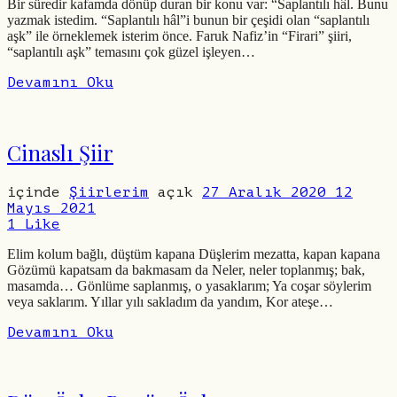
Bir süredir kafamda dönüp duran bir konu var: “Saplantılı hâl. Bunu
yazmak istedim. “Saplantılı hâl”i bunun bir çeşidi olan “saplantılı
aşk” ile örneklemek isterim önce. Faruk Nafiz’in “Firari” şiiri,
“saplantılı aşk” temasını çok güzel işleyen…
Devamını Oku
Cinaslı Şiir
içinde
Şiirlerim
açık
27 Aralık 2020
12
Mayıs 2021
1
Like
Elim kolum bağlı, düştüm kapana Düşlerim mezatta, kapan kapana
Gözümü kapatsam da bakmasam da Neler, neler toplanmış; bak,
masamda… Gönlüme saplanmış, o yasaklarım; Ya coşar söylerim
veya saklarım. Yıllar yılı sakladım da yandım, Kor ateşe…
Devamını Oku