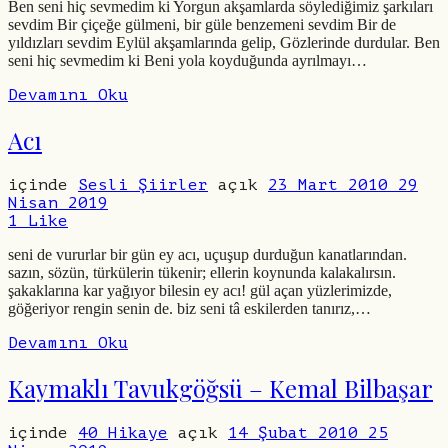
Ben seni hiç sevmedim ki Yorgun akşamlarda söylediğimiz şarkıları
sevdim Bir çiçeğe gülmeni, bir güle benzemeni sevdim Bir de
yıldızları sevdim Eylül akşamlarında gelip, Gözlerinde durdular. Ben
seni hiç sevmedim ki Beni yola koyduğunda ayrılmayı…
Devamını Oku
Acı
içinde
Sesli Şiirler
açık
23 Mart 2010
29
Nisan 2019
1
Like
seni de vururlar bir gün ey acı, uçuşup durduğun kanatlarından.
sazın, sözün, türkülerin tükenir; ellerin koynunda kalakalırsın.
şakaklarına kar yağıyor bilesin ey acı! gül açan yüzlerimizde,
göğeriyor rengin senin de. biz seni tâ eskilerden tanırız,…
Devamını Oku
Kaymaklı Tavukgöğsü – Kemal Bilbaşar
içinde
40 Hikaye
açık
14 Şubat 2010
25