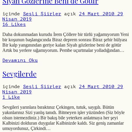
Siyah Gözlerine Beni de Götür
içinde
Sesli Şiirler
açık
24 Mart 2010
29
Nisan 2019
16
Likes
Daha dokunmadan kurudu İrem Çöllere bir türlü yağamıyorum Yeni
bir koşunun başlangıcında Biraz deprem sonrası Biraz şehir hülyası
Bir kalp yangınından geriye kalan Siyah gözlerine beni de götür
Artık bu yerlere sığamıyorum. Pembe uçurtmalar yolladığından…
Devamını Oku
Sevgilerde
içinde
Sesli Şiirler
açık
24 Mart 2010
29
Nisan 2019
1
Like
Sevgileri yarınlara bıraktınız Çekingen, tutuk, saygılı. Bütün
yakınlarınız Sizi yanlış tanıdı. Bitmeyen işler yüzünden (Siz böyle
olsun istemezdiniz.) Bir bakış bile yeterken anlatmaya her şeyi
Kalbinizi dolduran duygular Kalbinizde kaldı. Siz geniş zamanlar
umuyordunuz, Çirkindi…