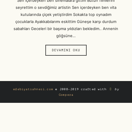
Sen içerdeyken ben sinemalara gittim Bütün filmlerini
seyrettim o sevdiğimiz artistin Sen içerdeyken ben vita
kutularında çiçek yetiştirdim Sokakta top oynadım
çocuklarla Ayakkabılarımı eskittim Güneşe karşı durdum
sabahları Geceleri bir başıma yıldızları bekledim.. Annenin
göğsüne…
DEVAMINI OKU
edebiyatsahnesi.com
© 2008-2019 crafted with
by
Compera