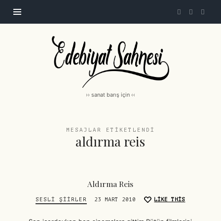
Edebiyat
Sahnesi
|
edebiyatsahnesi.com
›› sanat barış için ‹‹
MESAJLAR ETIKETLENDI
aldırma reis
Aldırma Reis
SESLI ŞIIRLER
23 MART 2010
LIKE THIS